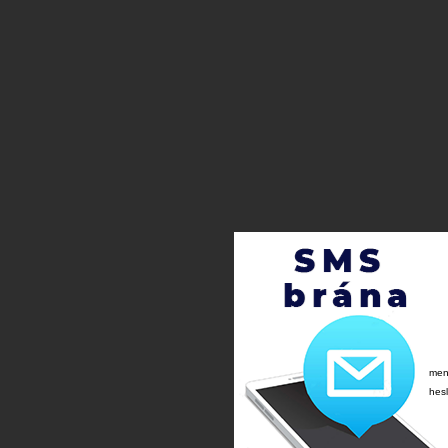
me
hes